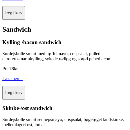
Læg i kurv
Sandwich
Kylling-/bacon sandwich
Surdejsbolle smurt med trøffelmayo, crispsalat, pulled
citron/rosmarinkylling, syltede rødløg og sprød peberbacon
Pris
78
kr.
Læs mere
i
Læg i kurv
Skinke-/ost sandwich
Surdejsbolle smurt sennepsmayo, crispsalat, bøgerøget landskinke,
mellemlagert ost, tomat