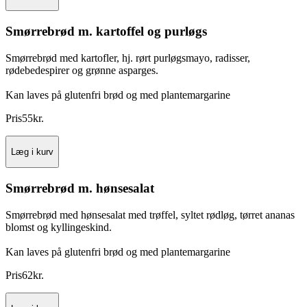
Smørrebrød m. kartoffel og purløgs
Smørrebrød med kartofler, hj. rørt purløgsmayo, radisser,
rødebedespirer og grønne asparges.
Kan laves på glutenfri brød og med plantemargarine
Pris
55
kr.
Læg i kurv
Smørrebrød m. hønsesalat
Smørrebrød med hønsesalat med trøffel, syltet rødløg, tørret ananas
blomst og kyllingeskind.
Kan laves på glutenfri brød og med plantemargarine
Pris
62
kr.