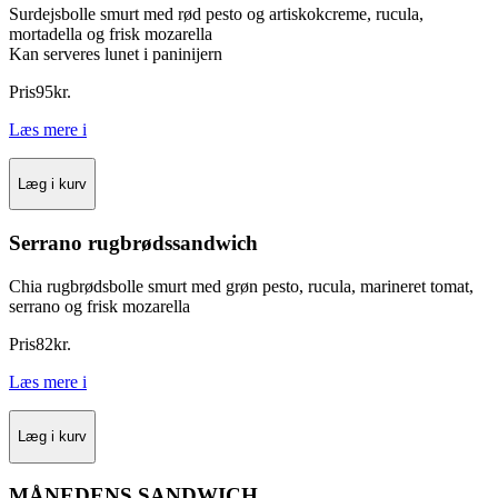
Surdejsbolle smurt med rød pesto og artiskokcreme, rucula,
mortadella og frisk mozarella
Kan serveres lunet i paninijern
Pris
95
kr.
Læs mere
i
Læg i kurv
Serrano rugbrødssandwich
Chia rugbrødsbolle smurt med grøn pesto, rucula, marineret tomat,
serrano og frisk mozarella
Pris
82
kr.
Læs mere
i
Læg i kurv
MÅNEDENS SANDWICH