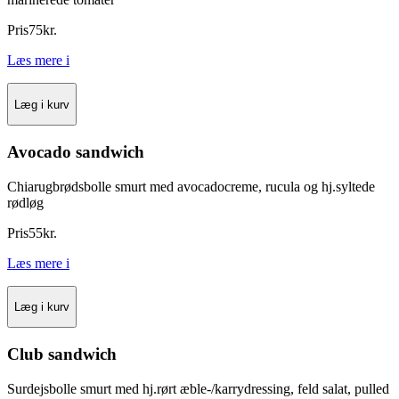
Pris
75
kr.
Læs mere
i
Læg i kurv
Avocado sandwich
Chiarugbrødsbolle smurt med avocadocreme, rucula og hj.syltede
rødløg
Pris
55
kr.
Læs mere
i
Læg i kurv
Club sandwich
Surdejsbolle smurt med hj.rørt æble-/karrydressing, feld salat, pulled