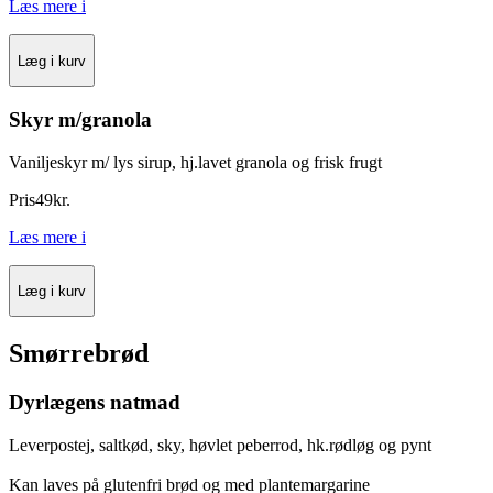
Læs mere
i
Læg i kurv
Skyr m/granola
Vaniljeskyr m/ lys sirup, hj.lavet granola og frisk frugt
Pris
49
kr.
Læs mere
i
Læg i kurv
Smørrebrød
Dyrlægens natmad
Leverpostej, saltkød, sky, høvlet peberrod, hk.rødløg og pynt
Kan laves på glutenfri brød og med plantemargarine