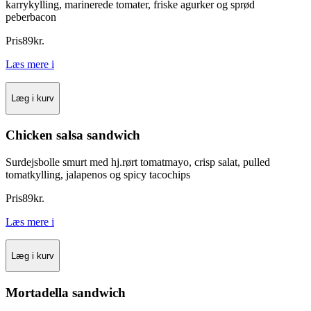
karrykylling, marinerede tomater, friske agurker og sprød
peberbacon
Pris
89
kr.
Læs mere
i
Læg i kurv
Chicken salsa sandwich
Surdejsbolle smurt med hj.rørt tomatmayo, crisp salat, pulled
tomatkylling, jalapenos og spicy tacochips
Pris
89
kr.
Læs mere
i
Læg i kurv
Mortadella sandwich