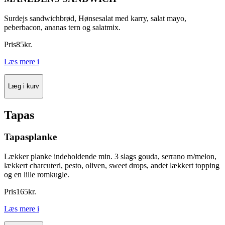
Surdejs sandwichbrød, Hønsesalat med karry, salat mayo,
peberbacon, ananas tern og salatmix.
Pris
85
kr.
Læs mere
i
Læg i kurv
Tapas
Tapasplanke
Lækker planke indeholdende min. 3 slags gouda, serrano m/melon,
lækkert charcuteri, pesto, oliven, sweet drops, andet lækkert topping
og en lille romkugle.
Pris
165
kr.
Læs mere
i