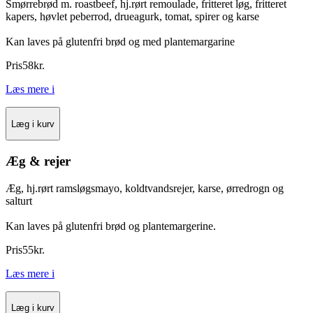
Smørrebrød m. roastbeef, hj.rørt remoulade, fritteret løg, fritteret
kapers, høvlet peberrod, drueagurk, tomat, spirer og karse
Kan laves på glutenfri brød og med plantemargarine
Pris
58
kr.
Læs mere
i
Læg i kurv
Æg & rejer
Æg, hj.rørt ramsløgsmayo, koldtvandsrejer, karse, ørredrogn og
salturt
Kan laves på glutenfri brød og plantemargerine.
Pris
55
kr.
Læs mere
i
Læg i kurv