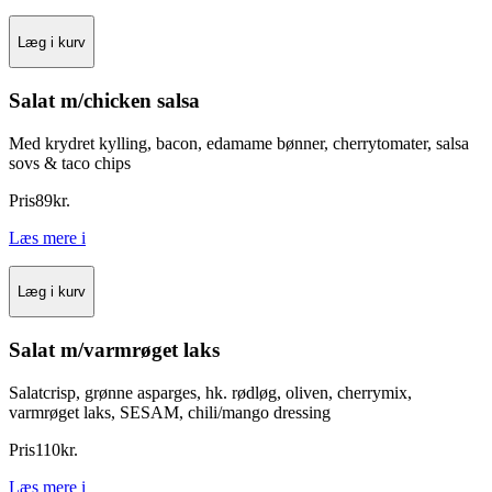
Læg i kurv
Salat m/chicken salsa
Med krydret kylling, bacon, edamame bønner, cherrytomater, salsa
sovs & taco chips
Pris
89
kr.
Læs mere
i
Læg i kurv
Salat m/varmrøget laks
Salatcrisp, grønne asparges, hk. rødløg, oliven, cherrymix,
varmrøget laks, SESAM, chili/mango dressing
Pris
110
kr.
Læs mere
i