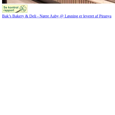
Bak’s Bakery & Deli - Nørre Aaby @ Løsning er leveret af Piranya