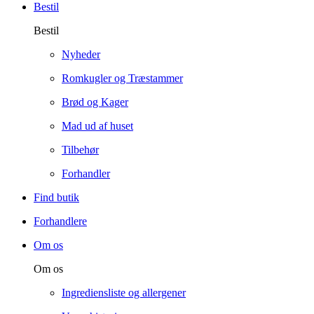
Bestil
Bestil
Nyheder
Romkugler og Træstammer
Brød og Kager
Mad ud af huset
Tilbehør
Forhandler
Find butik
Forhandlere
Om os
Om os
Ingrediensliste og allergener