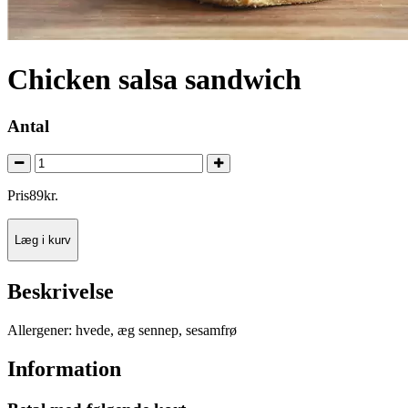
Chicken salsa sandwich
Antal
Pris
89
kr.
Læg i kurv
Beskrivelse
Allergener: hvede, æg sennep, sesamfrø
Information