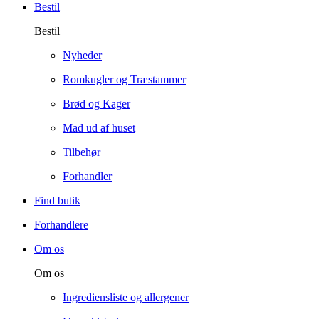
Bestil
Bestil
Nyheder
Romkugler og Træstammer
Brød og Kager
Mad ud af huset
Tilbehør
Forhandler
Find butik
Forhandlere
Om os
Om os
Ingrediensliste og allergener