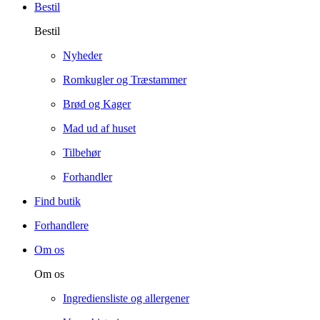
Bestil
Bestil
Nyheder
Romkugler og Træstammer
Brød og Kager
Mad ud af huset
Tilbehør
Forhandler
Find butik
Forhandlere
Om os
Om os
Ingrediensliste og allergener