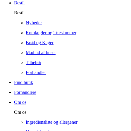
Bestil
Bestil
Nyheder
Romkugler og Træstammer
Brød og Kager
Mad ud af huset
Tilbehør
Forhandler
Find butik
Forhandlere
Om os
Om os
Ingrediensliste og allergener