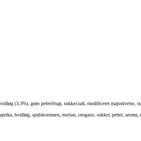
dløg (3,3%), grøn peberfrugt, sukker,salt, modificeret majsstivelse, sy
, paprika, hvidløg, spidskommen, merian, oregano, sukker, peber, aroma