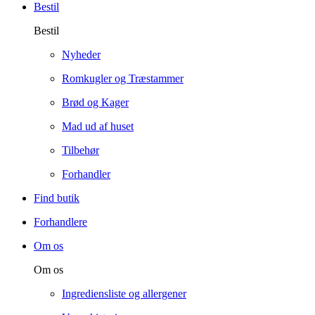
Bestil
Bestil
Nyheder
Romkugler og Træstammer
Brød og Kager
Mad ud af huset
Tilbehør
Forhandler
Find butik
Forhandlere
Om os
Om os
Ingrediensliste og allergener