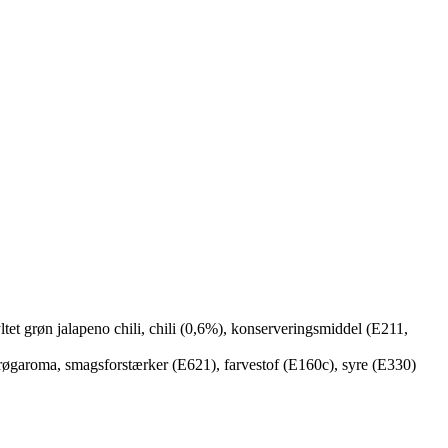
ltet grøn jalapeno chili, chili (0,6%), konserveringsmiddel (E211,
, røgaroma, smagsforstærker (E621), farvestof (E160c), syre (E330)