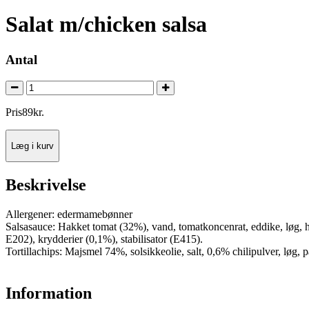
Salat m/chicken salsa
Antal
Pris
89
kr.
Læg i kurv
Beskrivelse
Allergener: edermamebønner
Salsasauce: Hakket tomat (32%), vand, tomatkoncenrat, eddike, løg, hvi
E202), krydderier (0,1%), stabilisator (E415).
Tortillachips: Majsmel 74%, solsikkeolie, salt, 0,6% chilipulver, løg
Information