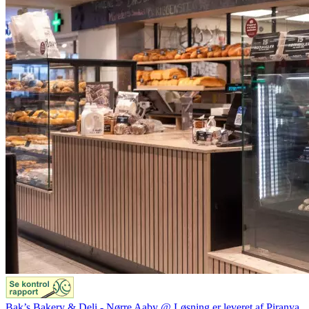
Bak’s Bakery & Deli - Nørre Aaby @ Løsning er leveret af Piranya