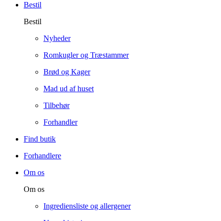
Bestil
Bestil
Nyheder
Romkugler og Træstammer
Brød og Kager
Mad ud af huset
Tilbehør
Forhandler
Find butik
Forhandlere
Om os
Om os
Ingrediensliste og allergener