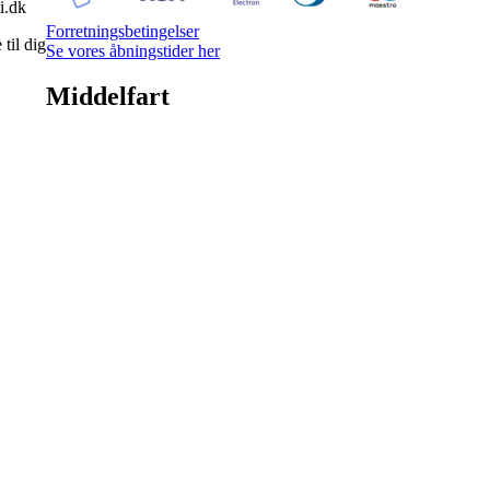
i.dk
Forretningsbetingelser
til dig
Se vores åbningstider her
Middelfart