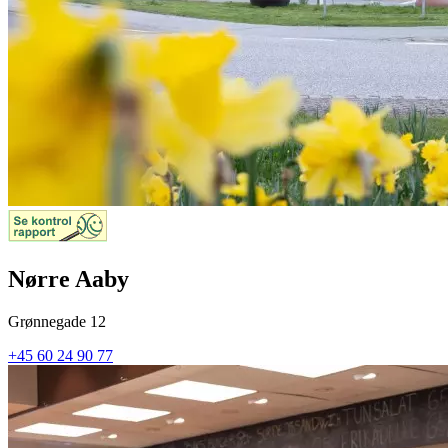
Nørre Aaby
Grønnegade 12
+45 60 24 90 77