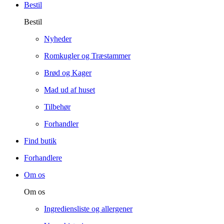
Bestil
Bestil
Nyheder
Romkugler og Træstammer
Brød og Kager
Mad ud af huset
Tilbehør
Forhandler
Find butik
Forhandlere
Om os
Om os
Ingrediensliste og allergener