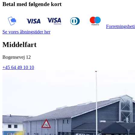
Betal med følgende kort
Forretningsbeti
Se vores åbningstider her
Middelfart
Bogensevej 12
+45 64 49 10 10