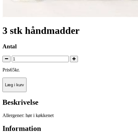
3 stk håndmadder
Antal
Pris
65
kr.
Læg i kurv
Beskrivelse
Allergener: hør i køkkenet
Information