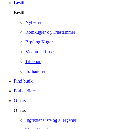
Bestil
Bestil
Nyheder
Romkugler og Træstammer
Brød og Kager
Mad ud af huset
Tilbehør
Forhandler
Find butik
Forhandlere
Om os
Om os
Ingrediensliste og allergener