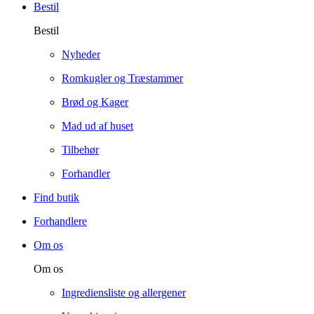
Bestil
Bestil
Nyheder
Romkugler og Træstammer
Brød og Kager
Mad ud af huset
Tilbehør
Forhandler
Find butik
Forhandlere
Om os
Om os
Ingrediensliste og allergener