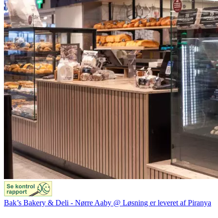
Bak’s Bakery & Deli - Nørre Aaby @ Løsning er leveret af Piranya