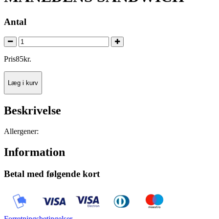
Antal
Pris
85
kr.
Læg i kurv
Beskrivelse
Allergener:
Information
Betal med følgende kort
Forretningsbetingelser