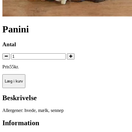
Panini
Antal
Pris
55
kr.
Læg i kurv
Beskrivelse
Allergener: hvede, mælk, sennep
Information