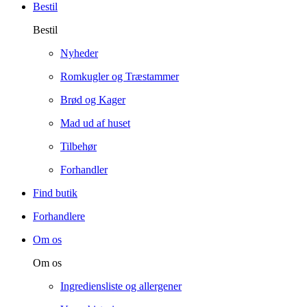
Bestil
Bestil
Nyheder
Romkugler og Træstammer
Brød og Kager
Mad ud af huset
Tilbehør
Forhandler
Find butik
Forhandlere
Om os
Om os
Ingrediensliste og allergener