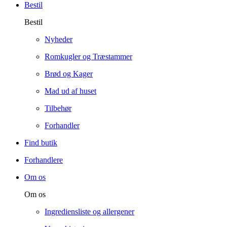
Bestil
Bestil
Nyheder
Romkugler og Træstammer
Brød og Kager
Mad ud af huset
Tilbehør
Forhandler
Find butik
Forhandlere
Om os
Om os
Ingrediensliste og allergener