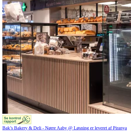
Bak’s Bakery & Deli - Nørre Aaby @ Løsning er leveret af Piranya