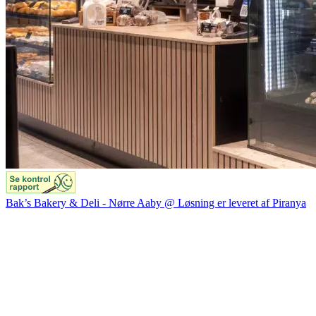
Bak’s Bakery & Deli - Nørre Aaby @ Løsning er leveret af Piranya