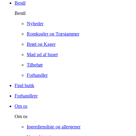
Bestil
Bestil
Nyheder
Romkugler og Træstammer
Brød og Kager
Mad ud af huset
Tilbehør
Forhandler
Find butik
Forhandlere
Om os
Om os
Ingrediensliste og allergener