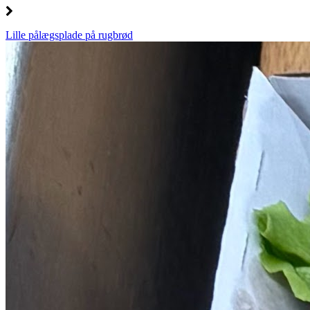
Lille pålægsplade på rugbrød