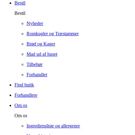
Bestil
Bestil
Nyheder
Romkugler og Træstammer
Brød og Kager
Mad ud af huset
Tilbehør
Forhandler
Find butik
Forhandlere
Om os
Om os
Ingrediensliste og allergener