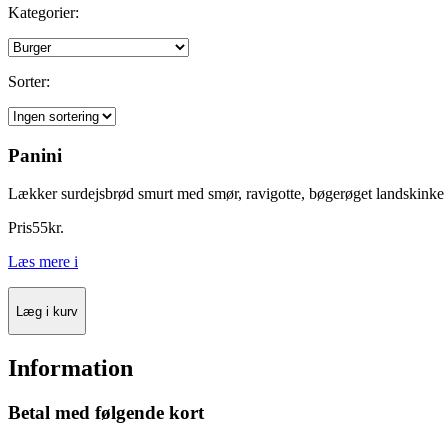
Kategorier:
Sorter:
Panini
Lækker surdejsbrød smurt med smør, ravigotte, bøgerøget landskinke 
Pris
55
kr.
Læs mere
i
Læg i kurv
Information
Betal med følgende kort