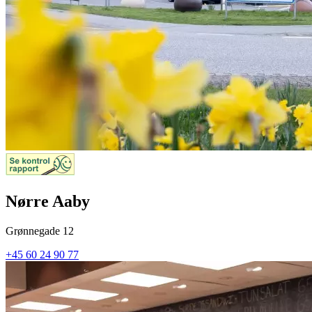
Nørre Aaby
Grønnegade 12
+45 60 24 90 77