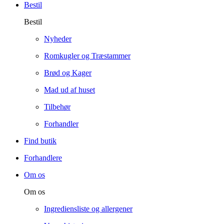
Bestil
Bestil
Nyheder
Romkugler og Træstammer
Brød og Kager
Mad ud af huset
Tilbehør
Forhandler
Find butik
Forhandlere
Om os
Om os
Ingrediensliste og allergener