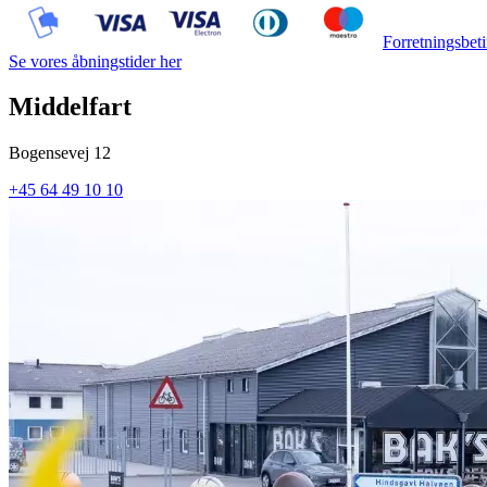
Forretningsbeti
Se vores åbningstider her
Middelfart
Bogensevej 12
+45 64 49 10 10