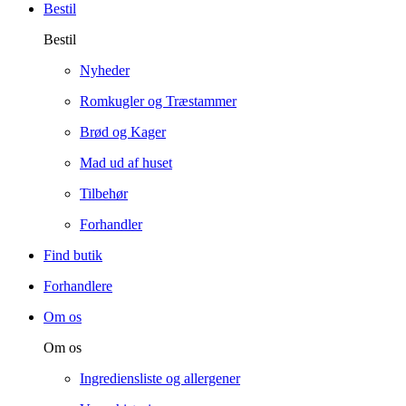
Bestil
Bestil
Nyheder
Romkugler og Træstammer
Brød og Kager
Mad ud af huset
Tilbehør
Forhandler
Find butik
Forhandlere
Om os
Om os
Ingrediensliste og allergener