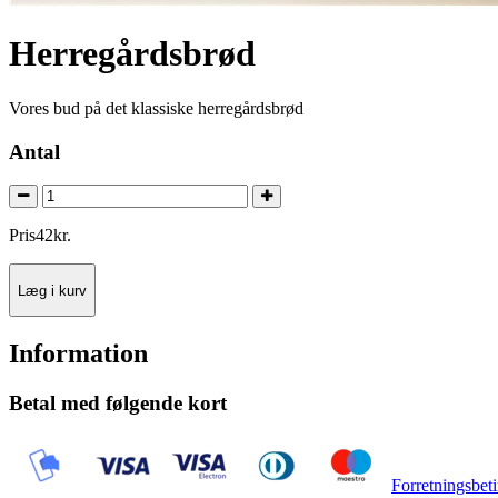
Herregårdsbrød
Vores bud på det klassiske herregårdsbrød
Antal
Pris
42
kr.
Læg i kurv
Information
Betal med følgende kort
Forretningsbeti