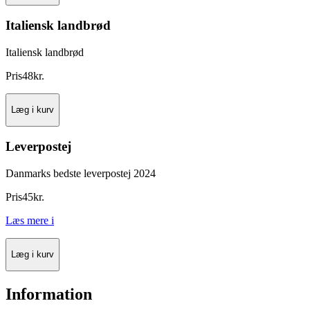
Italiensk landbrød
Italiensk landbrød
Pris
48
kr.
Læg i kurv
Leverpostej
Danmarks bedste leverpostej 2024
Pris
45
kr.
Læs mere
i
Læg i kurv
Information