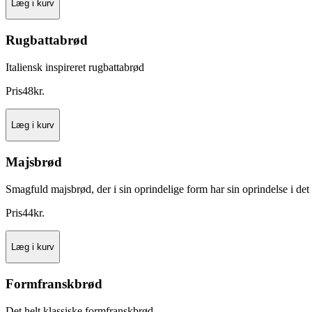
Læg i kurv
Rugbattabrød
Italiensk inspireret rugbattabrød
Pris
48
kr.
Læg i kurv
Majsbrød
Smagfuld majsbrød, der i sin oprindelige form har sin oprindelse i de
Pris
44
kr.
Læg i kurv
Formfranskbrød
Det helt klassiske formfranskbrød