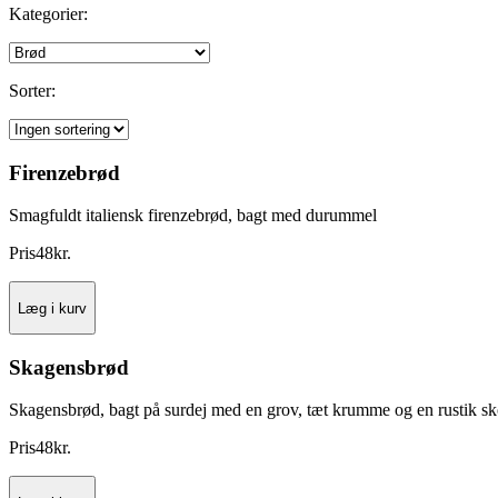
Kategorier:
Sorter:
Firenzebrød
Smagfuldt italiensk firenzebrød, bagt med durummel
Pris
48
kr.
Læg i kurv
Skagensbrød
Skagensbrød, bagt på surdej med en grov, tæt krumme og en rustik sk
Pris
48
kr.