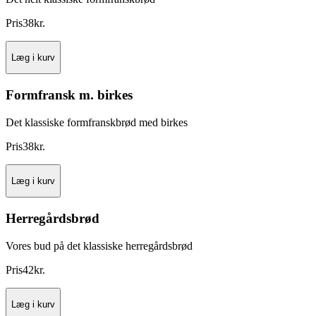
Pris
38
kr.
Læg i kurv
Formfransk m. birkes
Det klassiske formfranskbrød med birkes
Pris
38
kr.
Læg i kurv
Herregårdsbrød
Vores bud på det klassiske herregårdsbrød
Pris
42
kr.
Læg i kurv