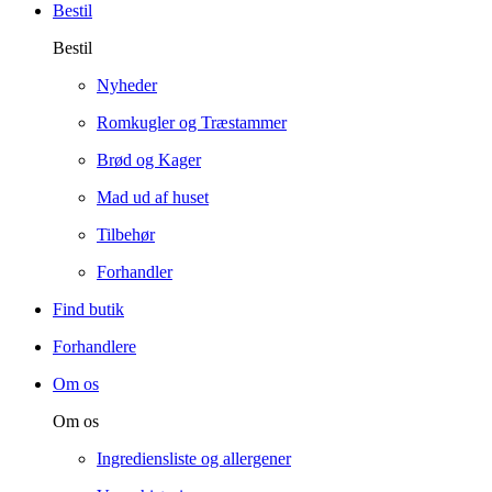
Bestil
Bestil
Nyheder
Romkugler og Træstammer
Brød og Kager
Mad ud af huset
Tilbehør
Forhandler
Find butik
Forhandlere
Om os
Om os
Ingrediensliste og allergener