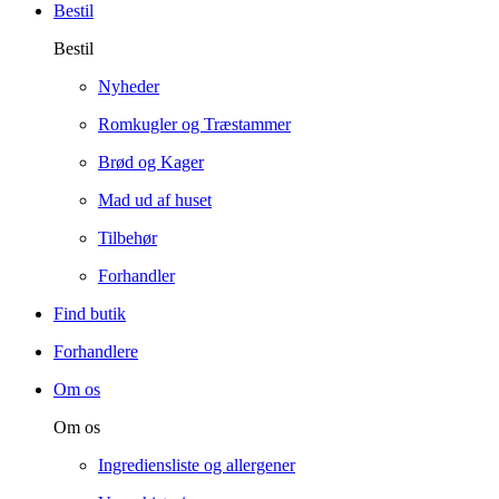
Bestil
Bestil
Nyheder
Romkugler og Træstammer
Brød og Kager
Mad ud af huset
Tilbehør
Forhandler
Find butik
Forhandlere
Om os
Om os
Ingrediensliste og allergener