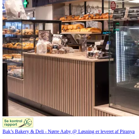
Bak’s Bakery & Deli - Nørre Aaby @ Løsning er leveret af Piranya