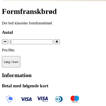
Formfranskbrød
Det helt klassiske formfranskbrød
Antal
Pris
38
kr.
Læg i kurv
Information
Betal med følgende kort