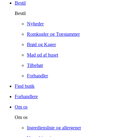
Bestil
Bestil
Nyheder
Romkugler og Træstammer
Brød og Kager
Mad ud af huset
Tilbehør
Forhandler
Find butik
Forhandlere
Om os
Om os
Ingrediensliste og allergener