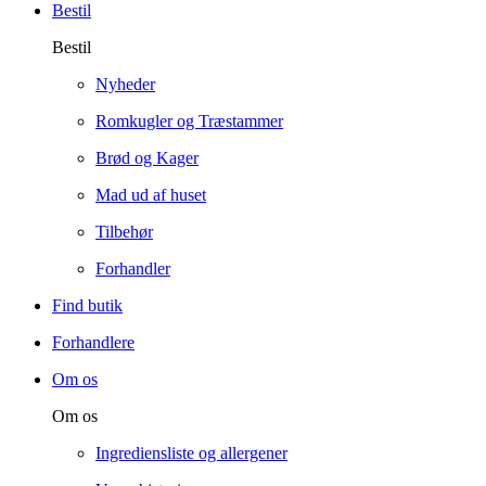
Bestil
Bestil
Nyheder
Romkugler og Træstammer
Brød og Kager
Mad ud af huset
Tilbehør
Forhandler
Find butik
Forhandlere
Om os
Om os
Ingrediensliste og allergener