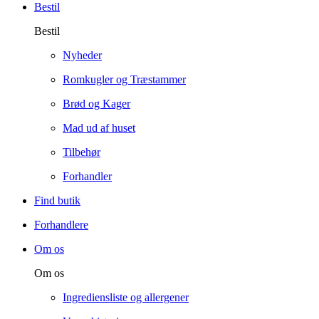
Bestil
Bestil
Nyheder
Romkugler og Træstammer
Brød og Kager
Mad ud af huset
Tilbehør
Forhandler
Find butik
Forhandlere
Om os
Om os
Ingrediensliste og allergener