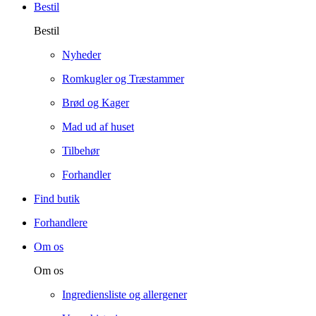
Bestil
Bestil
Nyheder
Romkugler og Træstammer
Brød og Kager
Mad ud af huset
Tilbehør
Forhandler
Find butik
Forhandlere
Om os
Om os
Ingrediensliste og allergener