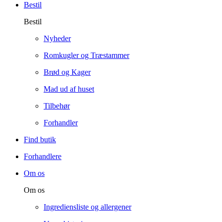
Bestil
Bestil
Nyheder
Romkugler og Træstammer
Brød og Kager
Mad ud af huset
Tilbehør
Forhandler
Find butik
Forhandlere
Om os
Om os
Ingrediensliste og allergener