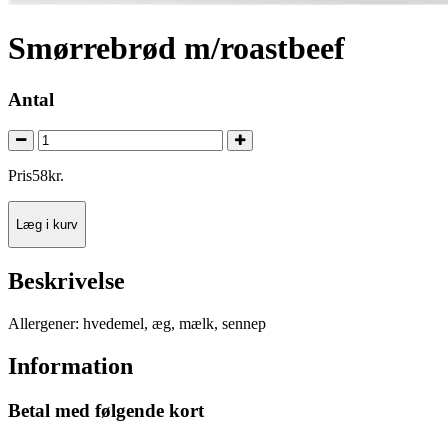
Smørrebrød m/roastbeef
Antal
Pris
58
kr.
Læg i kurv
Beskrivelse
Allergener: hvedemel, æg, mælk, sennep
Information
Betal med følgende kort