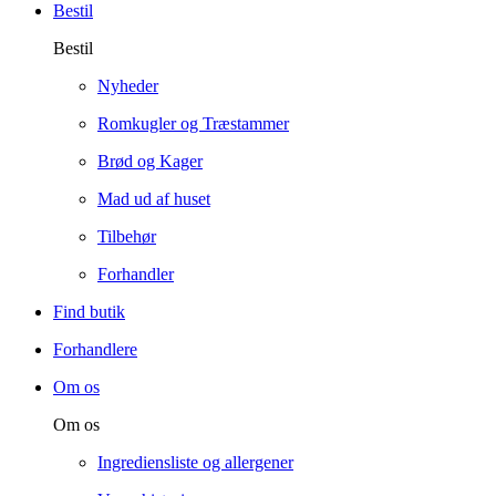
Bestil
Bestil
Nyheder
Romkugler og Træstammer
Brød og Kager
Mad ud af huset
Tilbehør
Forhandler
Find butik
Forhandlere
Om os
Om os
Ingrediensliste og allergener