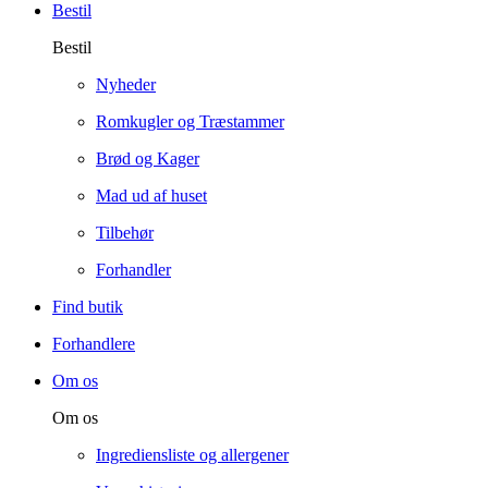
Bestil
Bestil
Nyheder
Romkugler og Træstammer
Brød og Kager
Mad ud af huset
Tilbehør
Forhandler
Find butik
Forhandlere
Om os
Om os
Ingrediensliste og allergener