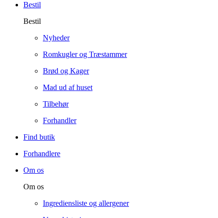
Bestil
Bestil
Nyheder
Romkugler og Træstammer
Brød og Kager
Mad ud af huset
Tilbehør
Forhandler
Find butik
Forhandlere
Om os
Om os
Ingrediensliste og allergener