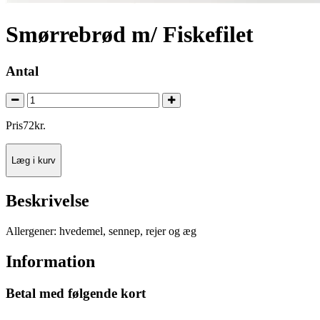
Smørrebrød m/ Fiskefilet
Antal
Pris
72
kr.
Læg i kurv
Beskrivelse
Allergener: hvedemel, sennep, rejer og æg
Information
Betal med følgende kort