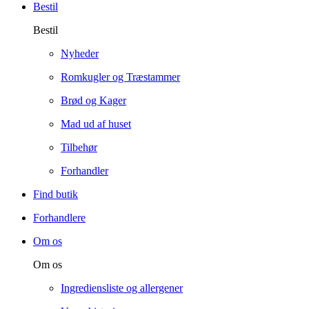
Bestil
Bestil
Nyheder
Romkugler og Træstammer
Brød og Kager
Mad ud af huset
Tilbehør
Forhandler
Find butik
Forhandlere
Om os
Om os
Ingrediensliste og allergener