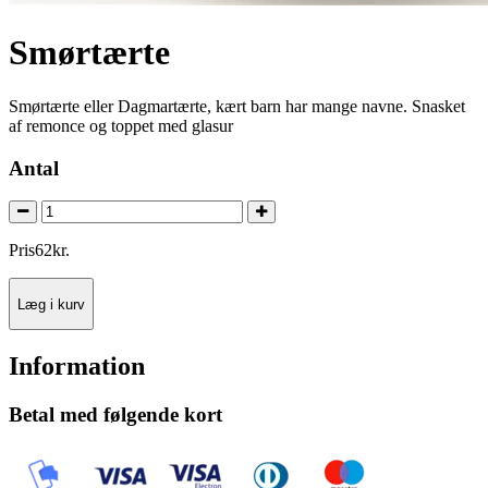
Smørtærte
Smørtærte eller Dagmartærte, kært barn har mange navne. Snasket
af remonce og toppet med glasur
Antal
Pris
62
kr.
Læg i kurv
Information
Betal med følgende kort