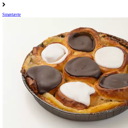
Smørtærte