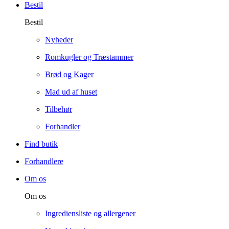
Bestil
Bestil
Nyheder
Romkugler og Træstammer
Brød og Kager
Mad ud af huset
Tilbehør
Forhandler
Find butik
Forhandlere
Om os
Om os
Ingrediensliste og allergener