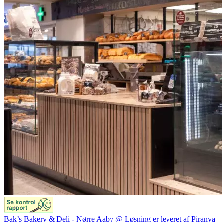
Bak’s Bakery & Deli - Nørre Aaby @ Løsning er leveret af Piranya