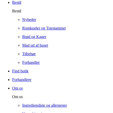
Bestil
Bestil
Nyheder
Romkugler og Træstammer
Brød og Kager
Mad ud af huset
Tilbehør
Forhandler
Find butik
Forhandlere
Om os
Om os
Ingrediensliste og allergener