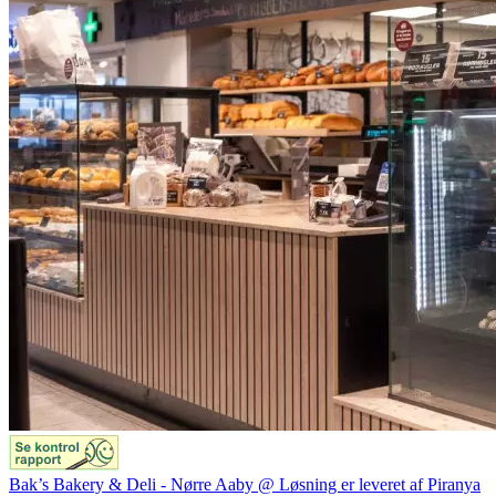
Bak’s Bakery & Deli - Nørre Aaby @ Løsning er leveret af Piranya