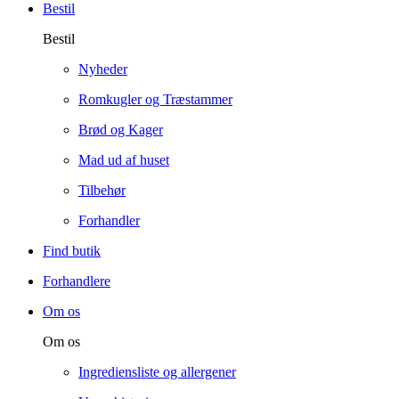
Bestil
Bestil
Nyheder
Romkugler og Træstammer
Brød og Kager
Mad ud af huset
Tilbehør
Forhandler
Find butik
Forhandlere
Om os
Om os
Ingrediensliste og allergener