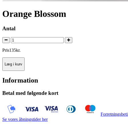
Orange Blossom
Antal
Pris
135
kr.
Læg i kurv
Information
Betal med følgende kort
Forretningsbeti
Se vores åbningstider her