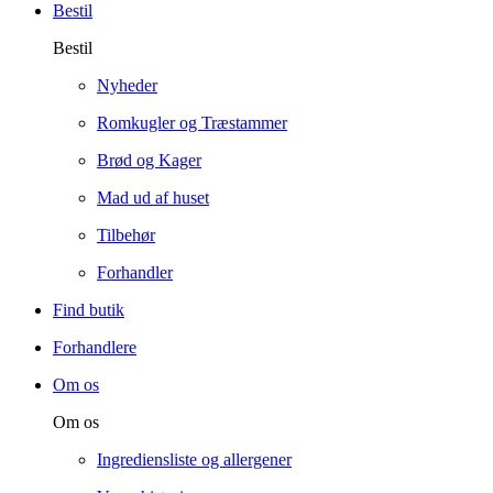
Bestil
Bestil
Nyheder
Romkugler og Træstammer
Brød og Kager
Mad ud af huset
Tilbehør
Forhandler
Find butik
Forhandlere
Om os
Om os
Ingrediensliste og allergener