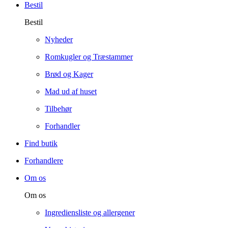
Bestil
Bestil
Nyheder
Romkugler og Træstammer
Brød og Kager
Mad ud af huset
Tilbehør
Forhandler
Find butik
Forhandlere
Om os
Om os
Ingrediensliste og allergener