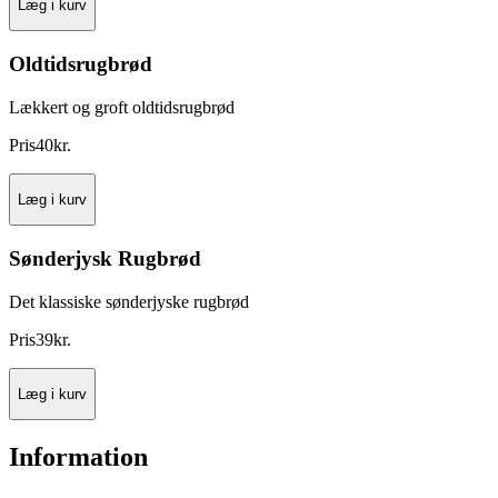
Læg i kurv
Oldtidsrugbrød
Lækkert og groft oldtidsrugbrød
Pris
40
kr.
Læg i kurv
Sønderjysk Rugbrød
Det klassiske sønderjyske rugbrød
Pris
39
kr.
Læg i kurv
Information