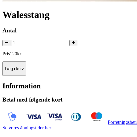
Walesstang
Antal
Pris
120
kr.
Læg i kurv
Information
Betal med følgende kort
Forretningsbeti
Se vores åbningstider her