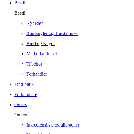
Bestil
Bestil
Nyheder
Romkugler og Træstammer
Brød og Kager
Mad ud af huset
Tilbehør
Forhandler
Find butik
Forhandlere
Om os
Om os
Ingrediensliste og allergener