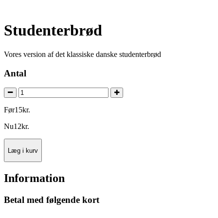
Studenterbrød
Vores version af det klassiske danske studenterbrød
Antal
Før
15
kr.
Nu
12
kr.
Læg i kurv
Information
Betal med følgende kort