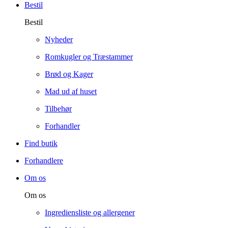
Bestil
Bestil
Nyheder
Romkugler og Træstammer
Brød og Kager
Mad ud af huset
Tilbehør
Forhandler
Find butik
Forhandlere
Om os
Om os
Ingrediensliste og allergener