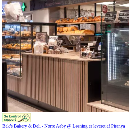
Bak’s Bakery & Deli - Nørre Aaby @ Løsning er leveret af Piranya