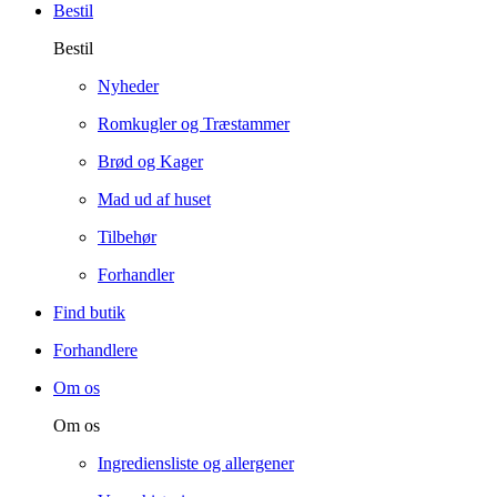
Bestil
Bestil
Nyheder
Romkugler og Træstammer
Brød og Kager
Mad ud af huset
Tilbehør
Forhandler
Find butik
Forhandlere
Om os
Om os
Ingrediensliste og allergener