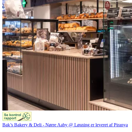
Bak’s Bakery & Deli - Nørre Aaby @ Løsning er leveret af Piranya