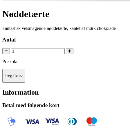
Nøddetærte
Fantastisk velsmagende nøddetærte, kantet af mørk chokolade
Antal
Pris
75
kr.
Læg i kurv
Information
Betal med følgende kort