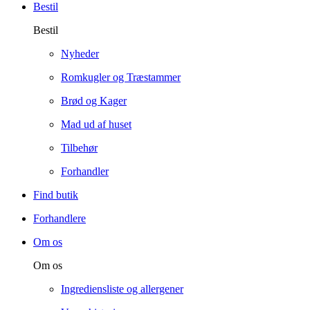
Bestil
Bestil
Nyheder
Romkugler og Træstammer
Brød og Kager
Mad ud af huset
Tilbehør
Forhandler
Find butik
Forhandlere
Om os
Om os
Ingrediensliste og allergener