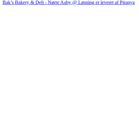
Bak’s Bakery & Deli - Nørre Aaby @ Løsning er leveret af Piranya