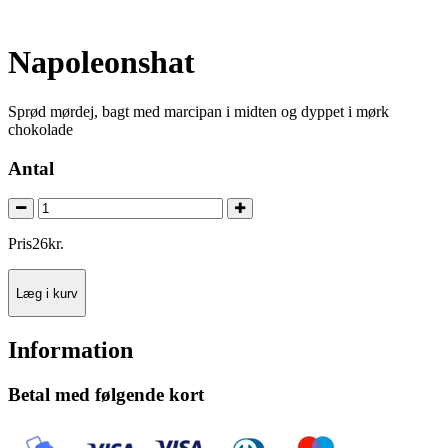
Napoleonshat
Sprød mørdej, bagt med marcipan i midten og dyppet i mørk
chokolade
Antal
Pris
26
kr.
Læg i kurv
Information
Betal med følgende kort