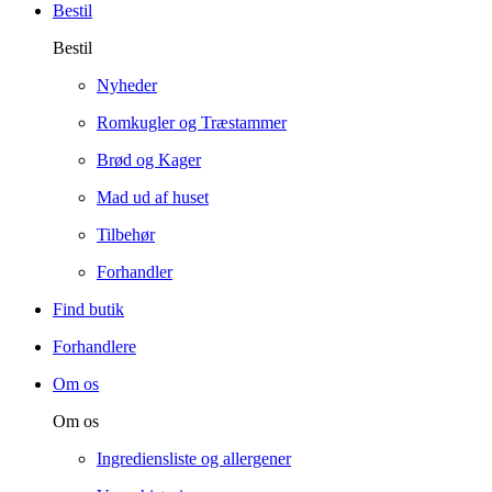
Bestil
Bestil
Nyheder
Romkugler og Træstammer
Brød og Kager
Mad ud af huset
Tilbehør
Forhandler
Find butik
Forhandlere
Om os
Om os
Ingrediensliste og allergener