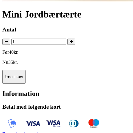
Mini Jordbærtærte
Antal
Før
40
kr.
Nu
35
kr.
Læg i kurv
Information
Betal med følgende kort