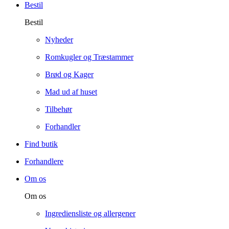
Bestil
Bestil
Nyheder
Romkugler og Træstammer
Brød og Kager
Mad ud af huset
Tilbehør
Forhandler
Find butik
Forhandlere
Om os
Om os
Ingrediensliste og allergener