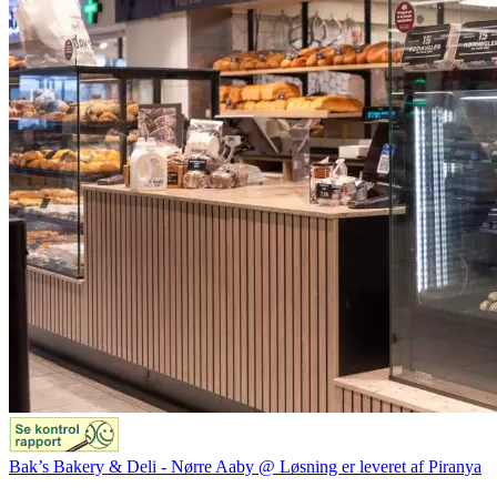
Bak’s Bakery & Deli - Nørre Aaby @ Løsning er leveret af Piranya