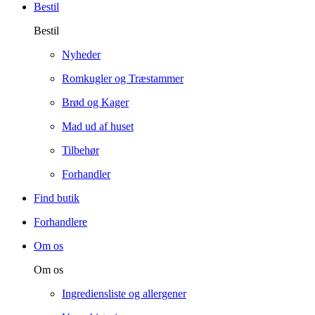
Bestil
Bestil
Nyheder
Romkugler og Træstammer
Brød og Kager
Mad ud af huset
Tilbehør
Forhandler
Find butik
Forhandlere
Om os
Om os
Ingrediensliste og allergener