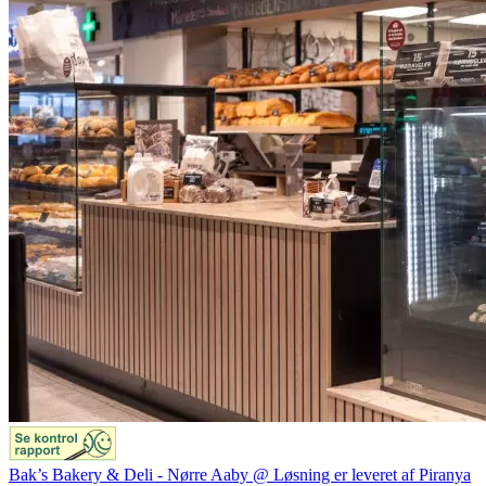
Bak’s Bakery & Deli - Nørre Aaby @ Løsning er leveret af Piranya