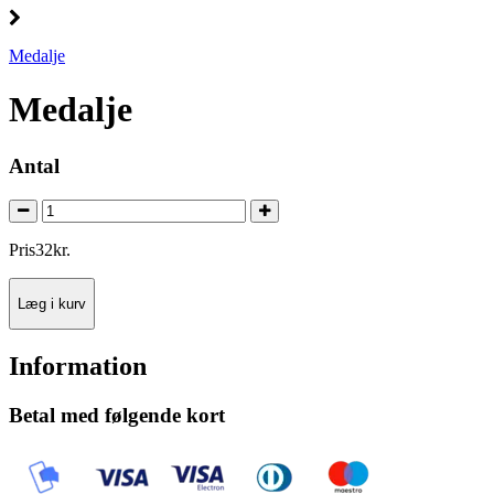
Medalje
Medalje
Antal
Pris
32
kr.
Læg i kurv
Information
Betal med følgende kort