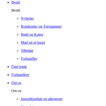
Bestil
Bestil
Nyheder
Romkugler og Træstammer
Brød og Kager
Mad ud af huset
Tilbehør
Forhandler
Find butik
Forhandlere
Om os
Om os
Ingrediensliste og allergener