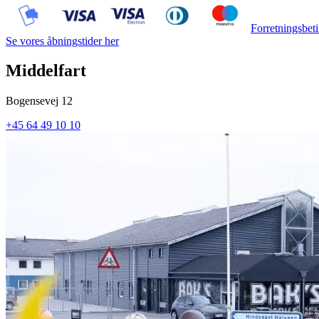
Forretningsbeti
Se vores åbningstider her
Middelfart
Bogensevej 12
+45 64 49 10 10