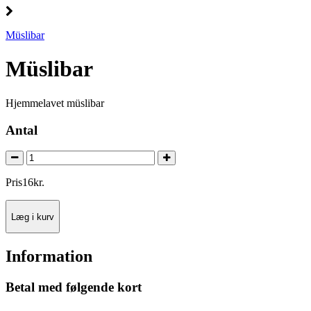
Müslibar
Müslibar
Hjemmelavet müslibar
Antal
Pris
16
kr.
Læg i kurv
Information
Betal med følgende kort