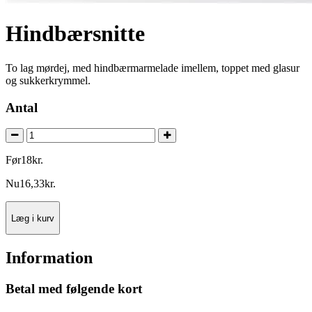
Hindbærsnitte
To lag mørdej, med hindbærmarmelade imellem, toppet med glasur
og sukkerkrymmel.
Antal
Før
18
kr.
Nu
16
,
33
kr.
Læg i kurv
Information
Betal med følgende kort