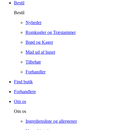
Bestil
Bestil
Nyheder
Romkugler og Træstammer
Brød og Kager
Mad ud af huset
Tilbehør
Forhandler
Find butik
Forhandlere
Om os
Om os
Ingrediensliste og allergener