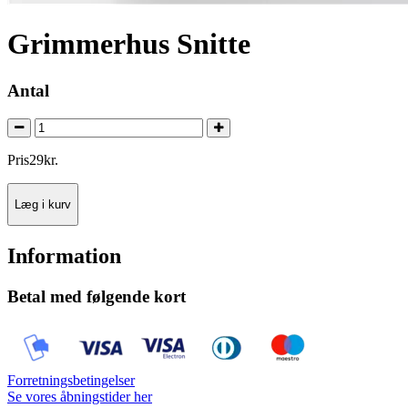
Grimmerhus Snitte
Antal
Pris
29
kr.
Læg i kurv
Information
Betal med følgende kort
Forretningsbetingelser
Se vores åbningstider her