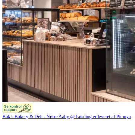
Bak’s Bakery & Deli - Nørre Aaby @ Løsning er leveret af Piranya