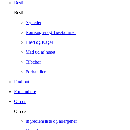
Bestil
Bestil
Nyheder
Romkugler og Træstammer
Brød og Kager
Mad ud af huset
Tilbehør
Forhandler
Find butik
Forhandlere
Om os
Om os
Ingrediensliste og allergener