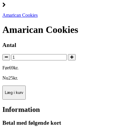
Amarican Cookies
Amarican Cookies
Antal
Før
69
kr.
Nu
25
kr.
Læg i kurv
Information
Betal med følgende kort