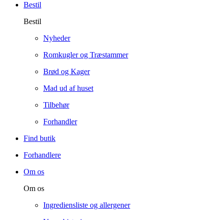
Bestil
Bestil
Nyheder
Romkugler og Træstammer
Brød og Kager
Mad ud af huset
Tilbehør
Forhandler
Find butik
Forhandlere
Om os
Om os
Ingrediensliste og allergener