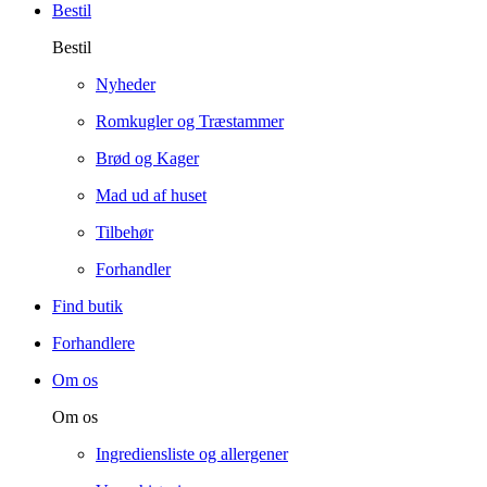
Bestil
Bestil
Nyheder
Romkugler og Træstammer
Brød og Kager
Mad ud af huset
Tilbehør
Forhandler
Find butik
Forhandlere
Om os
Om os
Ingrediensliste og allergener