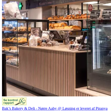
Bak’s Bakery & Deli - Nørre Aaby @ Løsning er leveret af Piranya