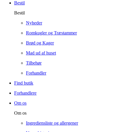
Bestil
Bestil
Nyheder
Romkugler og Træstammer
Brød og Kager
Mad ud af huset
Tilbehør
Forhandler
Find butik
Forhandlere
Om os
Om os
Ingrediensliste og allergener