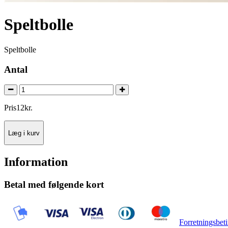
Speltbolle
Speltbolle
Antal
Pris
12
kr.
Læg i kurv
Information
Betal med følgende kort
Forretningsbeti