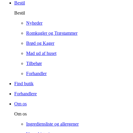
Bestil
Bestil
Nyheder
Romkugler og Træstammer
Brød og Kager
Mad ud af huset
Tilbehør
Forhandler
Find butik
Forhandlere
Om os
Om os
Ingrediensliste og allergener