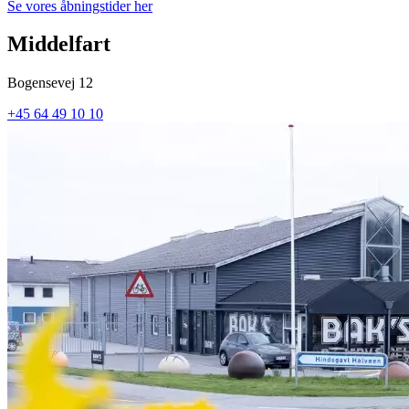
Se vores åbningstider her
Middelfart
Bogensevej 12
+45 64 49 10 10