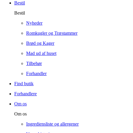
Bestil
Bestil
Nyheder
Romkugler og Træstammer
Brød og Kager
Mad ud af huset
Tilbehør
Forhandler
Find butik
Forhandlere
Om os
Om os
Ingrediensliste og allergener