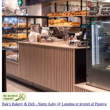
Bak’s Bakery & Deli - Nørre Aaby @ Løsning er leveret af Piranya