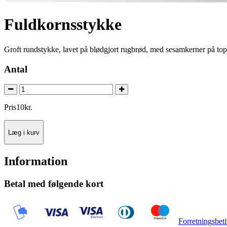
Fuldkornsstykke
Groft rundstykke, lavet på blødgjort rugbrød, med sesamkerner på to
Antal
Pris
10
kr.
Læg i kurv
Information
Betal med følgende kort
Forretningsbeti