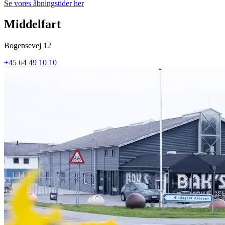
Se vores åbningstider her
Middelfart
Bogensevej 12
+45 64 49 10 10