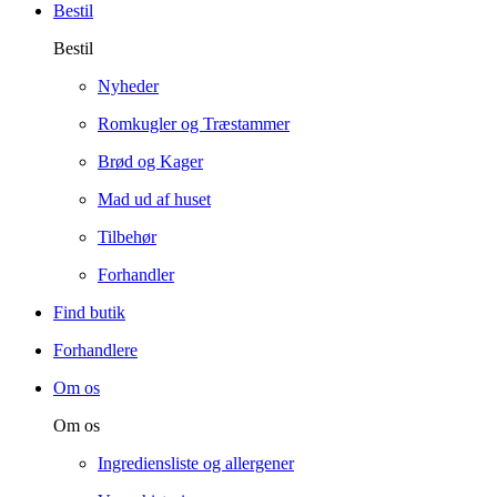
Bestil
Bestil
Nyheder
Romkugler og Træstammer
Brød og Kager
Mad ud af huset
Tilbehør
Forhandler
Find butik
Forhandlere
Om os
Om os
Ingrediensliste og allergener