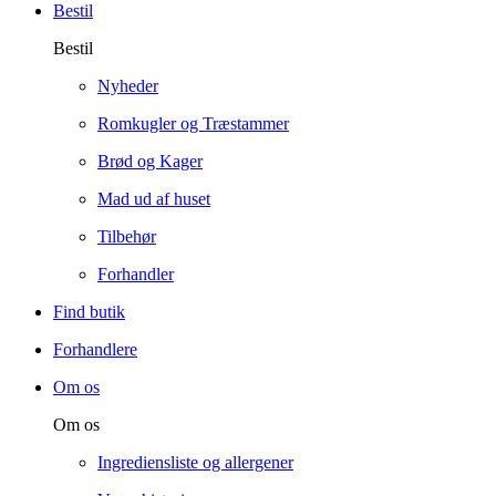
Bestil
Bestil
Nyheder
Romkugler og Træstammer
Brød og Kager
Mad ud af huset
Tilbehør
Forhandler
Find butik
Forhandlere
Om os
Om os
Ingrediensliste og allergener