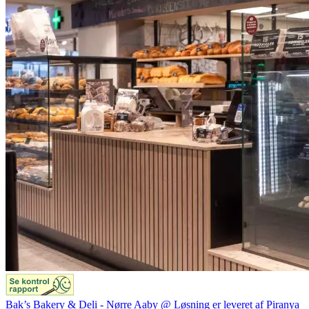
Bak’s Bakery & Deli - Nørre Aaby @ Løsning er leveret af Piranya